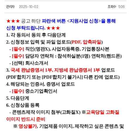
관리자
2025-10-02
조회수
506
★★★
공고 하단
파란색 버튼 <지원사업 신청>을 통해
신청 부탁드립니다.
★★★
1. 각 동의서 동의 후 다음단계
2. 신청정보 입력 및 파일 업로드(
PDF, 압축파일
)
-
[필수]
직인(명판X), 사업자등록증, 기업통장사본
-
[필수]
담당자 연락처 : 참석하실분(1명) 연락처(핸드폰)
- [선택] 회사소개서
3.
국세 완납증명서 1부, 지방세 완납증명서 1부
업로드
(PDF합치기 또는 [PDF합치기 불가시] 다른 칸에 업로드)
4. 해당되는 인증서, 증명서 업로드
-
[필수]
중소기업확인서
5. 다음단계
6. 신청상품 등록
- 콘텐츠제작 이미지 첨부(고화질X) ※
교육당일 고화질
이미지 반드시 준비
※
영상불가
, 기업제품 이미지, 제작하고 싶은 콘텐츠 및